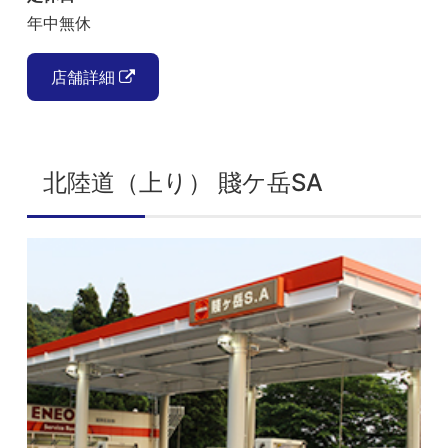
年中無休
店舗詳細
北陸道（上り） 賤ケ岳SA